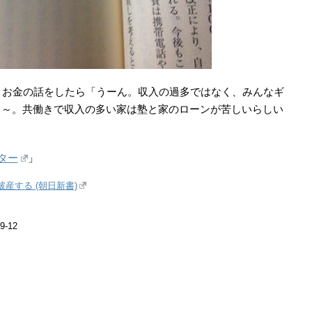
とお金の話をしたら「うーん。収入の過多ではなく、みんなギ
よ～。共働きで収入の多い家は塾と家のローンが苦しいらしい
ター
」
産する (朝日新書)
-12