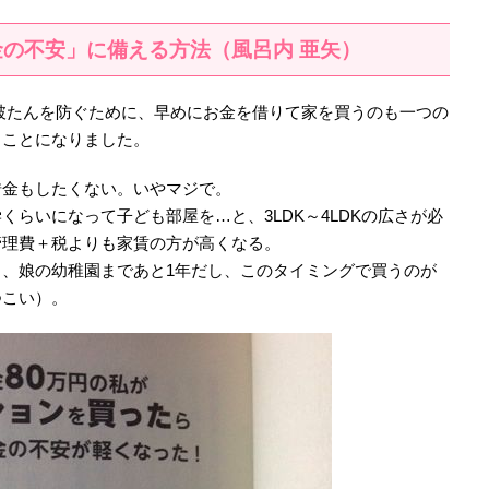
の不安」に備える方法（風呂内 亜矢）
破たんを防ぐために、早めにお金を借りて家を買うのも一つの
ることになりました。
借金もしたくない。いやマジで。
学くらいになって子ども部屋を…と、3LDK～4LDKの広さが必
管理費＋税よりも家賃の方が高くなる。
、娘の幼稚園まであと1年だし、このタイミングで買うのが
つこい）。