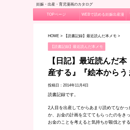
妊娠・出産・育児漫画のカタログ
TOPページ
WEBで読める妊娠出産漫
画
HOME
>
【読書記録】最近読んだ本メモ
>
【読書記録】最近読んだ本メモ
【日記】最近読んだ本
産する』『絵本からう
投稿日：
2014年11月4日
読書記録です。
2人目を出産してからあまり読めてなかっ
か、お金の計画を立ててもらったのをき
お金のことを考えると気持ちが殺伐とする