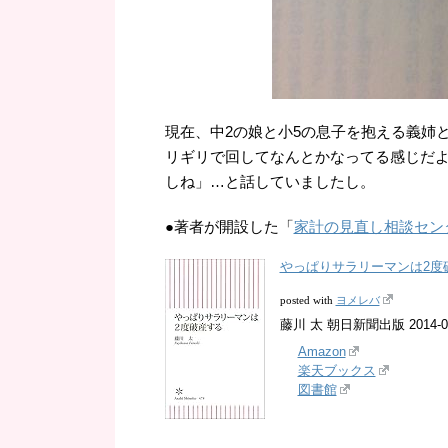
現在、中2の娘と小5の息子を抱える義姉
リギリで回してなんとかなってる感じだ
しね」…と話していましたし。
●著者が開設した「
家計の見直し相談セン
やっぱりサラリーマンは2度破
ヨメレバ
posted with
藤川 太 朝日新聞出版 2014-09
Amazon
楽天ブックス
図書館