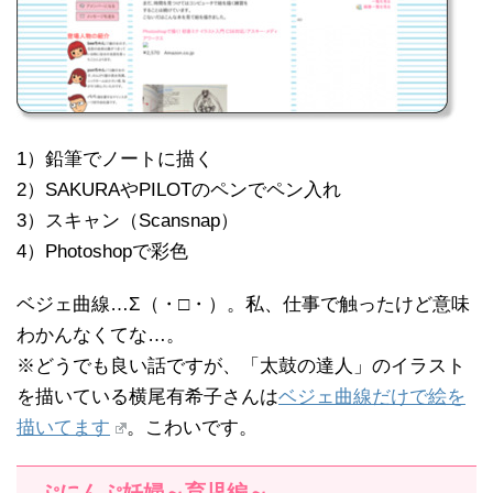
1）鉛筆でノートに描く
2）SAKURAやPILOTのペンでペン入れ
3）スキャン（Scansnap）
4）Photoshopで彩色
ベジェ曲線…Σ（・□・）。私、仕事で触ったけど意味
わかんなくてな…。
※どうでも良い話ですが、「太鼓の達人」のイラスト
を描いている横尾有希子さんは
ベジェ曲線だけで絵を
描いてます
。こわいです。
ぷにんぷ妊婦～育児編～