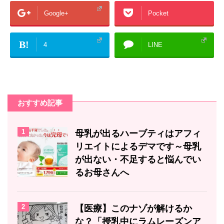
Google+
Pocket
B!
4
LINE
おすすめ記事
1
母乳が出るハーブティはアフィ
リエイトによるデマです～母乳
が出ない・不足すると悩んでい
るお母さんへ
2
【医療】このナゾが解けるか
な？「授乳中にラムレーズンア