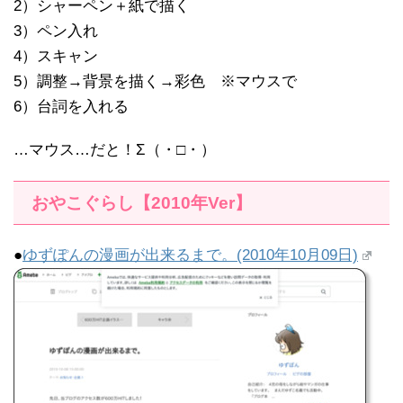
2）シャーペン＋紙で描く
3）ペン入れ
4）スキャン
5）調整→背景を描く→彩色 ※マウスで
6）台詞を入れる
…マウス…だと！Σ（・□・）
おやこぐらし【2010年Ver】
●
ゆずぽんの漫画が出来るまで。(2010年10月09日)