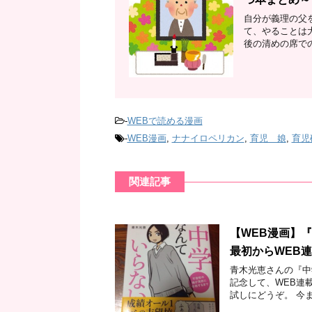
自分が義理の父
て、やることは
後の清めの席での
-
WEBで読める漫画
-
WEB漫画
,
ナナイロペリカン
,
育児 娘
,
育児
関連記事
【WEB漫画】
最初からWEB
青木光恵さんの『中
記念して、WEB連
試しにどうぞ。 今まで