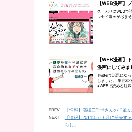
【WEB漫画】
久しぶりにWEBで
ッセイ漫画が尽きそ
【WEB漫画】
漫画にしてみま
Twitterで話題
しました。 単行本
●WEBで読める妊娠・
PREV
【情報】高橋三千世さんの『風まか
NEXT
【情報】2014年5・6月に発売
らし』