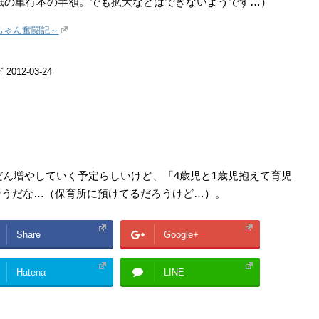
3円と紙の単行本の半額。でも拡大などはできないようです…）
ちゃん奮闘記～
12-03-24
だん増やしていく予定らしいけど、「4歳児と1歳児抱えて育児
そうだな…（保育所に預けてるだろうけど…）。
Share
Google+
Hatena
LINE