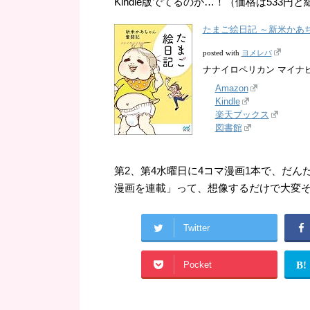
Kindle版でてるのか…！（価格は53
たまご絵日記 ～新米かあ
ヨメレバ
posted with
ナナイロペリカン マイナビ 20
Amazon
Kindle
楽天ブックス
図書館
第2、第4水曜日に4コマ漫画1本で、だん
漫画を連載」って、想像するだけで大変
Twitter
Pocket
B!