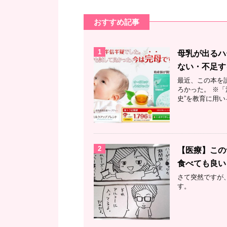
おすすめ記事
1
母乳が出るハ
ない・不足す
最近、この本を
ろかった。 ※「
史”を教育に用い
2
【医療】この
食べても良い
さて突然ですが
す。