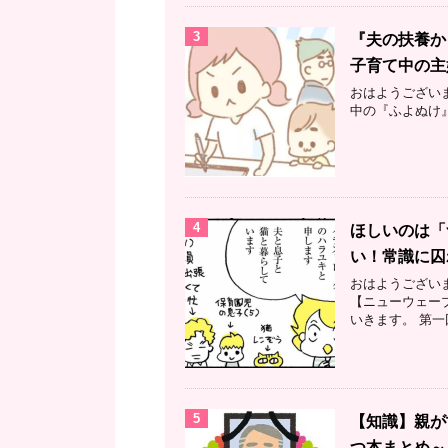
3
『夫の扶養か
子育て中の主
おはようござい
中の『ふよぬけ
4
ほしいのは「
い！常識に囚
おはようござい
【ニューウェー
いきます。 第一回
5
【知識】親が
つ本まとめ～