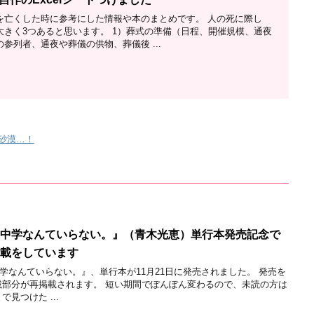
を亡くした時に参考にした情報や本のまとめです。 人の死に際し
大きく3つあると思います。 1）葬式の準備（日程、開催規模、通夜
参列者、通夜や葬儀の供物、葬儀後 ...
砂漠…！
『中学なんていらない。』（青木光恵）単行本発売記念で
連載をしています
学なんていらない。』、単行本が11月21日に発売されました。 発売を
載部分が再掲載されます。 短い期間でぽんぽん変わるので、未読の方は
見つけた ...