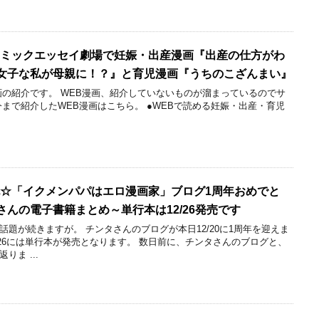
コミックエッセイ劇場で妊娠・出産漫画『出産の仕方がわ
女子な私が母親に！？』と育児漫画『うちのこざんまい』
画の紹介です。 WEB漫画、紹介していないものが溜まっているのでサ
今まで紹介したWEB漫画はこちら。 ●WEBで読める妊娠・出産・育児
祝☆「イクメンパパはエロ漫画家」ブログ1周年おめでと
んの電子書籍まとめ～単行本は12/26発売です
話題が続きますが。 チンタさんのブログが本日12/20に1周年を迎えま
/26には単行本が発売となります。 数日前に、チンタさんのブログと、
ま ...