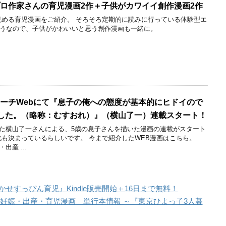
プロ作家さんの育児漫画2作＋子供がカワイイ創作漫画2作
読める育児漫画をご紹介。 そろそろ定期的に読みに行っている体験型エ
うなので、子供がかわいいと思う創作漫画も一緒に。
トーチWebにて『息子の俺への態度が基本的にヒドイので
した。（略称：むすおれ）』（横山了一）連載スタート！
になった横山了一さんによる、5歳の息子さんを描いた漫画の連載がスタート
化も決まっているらしいです。 今まで紹介したWEB漫画はこちら。
出産 ...
せすっぴん育児』Kindle販売開始＋16日まで無料！
する妊娠・出産・育児漫画 単行本情報 ～『東京ひよっ子3人暮