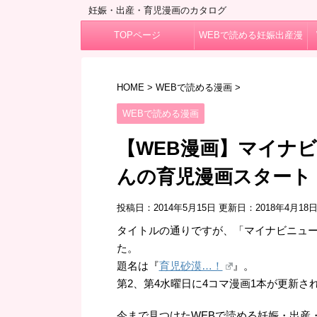
妊娠・出産・育児漫画のカタログ
TOPページ
WEBで読める妊娠出産漫
画
HOME
>
WEBで読める漫画
>
WEBで読める漫画
【WEB漫画】マイナ
んの育児漫画スタート
投稿日：2014年5月15日 更新日：
2018年4月18
タイトルの通りですが、「マイナビニュ
た。
題名は『
育児砂漠…！
』。
第2、第4水曜日に4コマ漫画1本が更新さ
今まで見つけたWEBで読める妊娠・出産