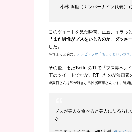
— 小林 琢磨（ナンバーナイン代表） (@t
このツイートを見た瞬間、正直、イラっ
「また男性がブスをいじるのか。ダッさ
した。
※ちょっと前に、
テレビドラマ「ちょうどいいブス
その後、またTwitterのTLで『ブス界
下のツイートですが、RTしたのが漫画家
※夏目さんは私が好きな男性漫画家さんです。詳細
ブスが美人を食べると美人になるらし
か
ブス界へようこそ | 河野大樹
https://t