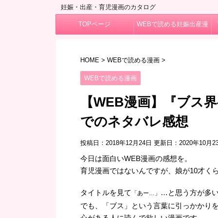
妊娠・出産・育児漫画のカタログ
TOPページ
WEBで読める妊娠出産漫
画
HOME
>
WEBで読める漫画
>
WEBで読める漫画
【WEB漫画】『ブス界
でのネタバレ感想
投稿日：2018年12月24日 更新日：
2020年10月2
今日は面白いWEB漫画の感想を。
育児漫画ではないんですが、娘が10才く
タイトルを見て
…と思う方が多
「あー…」
でも、「ブス」という言葉に引っかかり
心がある人に読んで欲しい漫画です。