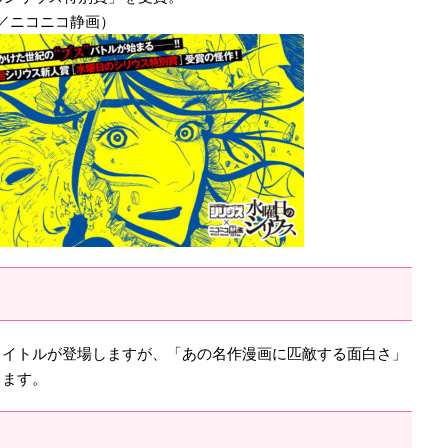
／ニコニコ静画）
タイトルが登場しますが、「あの名作漫画に匹敵する面白さ」
てます。