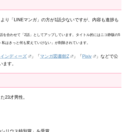
より「LINEマンガ」の方が1話少ないですが、内容も進捗も
3話を合わせて「2話」としてアップしています。タイトル的にはニコ静版の5
ゃ 私はきっと何も変えていけない」が削除されています。
スインディーズ
」「
マンガ図書館Z
」「
Pixiv
」などで公
います。
た23才男性。
のシリウス特別賞」を受賞。