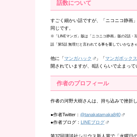
話数について
すごく細かい話ですが、「ニコニコ静画」
同じです。
※「LINEマンガ」版は「ニコニコ静画」版の2話・
話「第5話 無理だと言われてる事を覆していかなき
他に「
マンガハック
」「
マンガボック
開されていますが、8話くらいで止まって
作者のプロフィール
作者の河野大樹さんは、持ち込みで挫折し
●作者Twitter：
@tanakatamaka840
●作者ブログ：
LINEブログ
第37回講談社シリウス新人賞で「水曜日