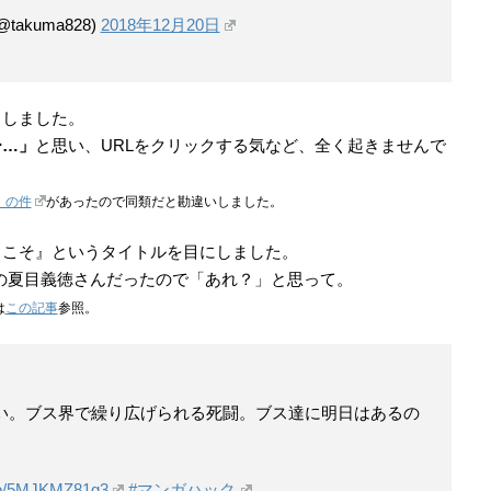
akuma828)
2018年12月20日
としました。
ー…」
と思い、URLをクリックする気など、全く起きませんで
」の件
があったので同類だと勘違いしました。
へようこそ』というタイトルを目にしました。
の夏目義徳さんだったので「あれ？」と思って。
は
この記事
参照。
い。ブス界で繰り広げられる死闘。ブス達に明日はあるの
.co/5MJKMZ81g3
#マンガハック