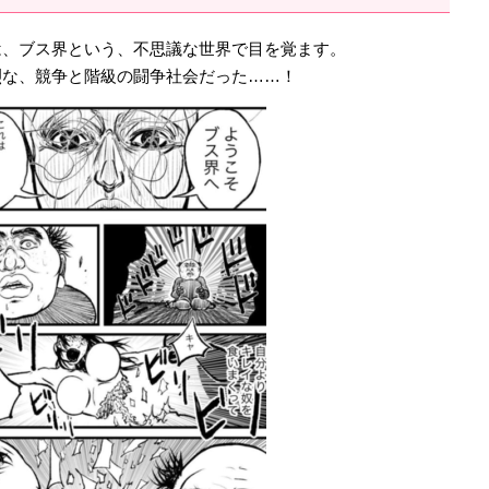
は、ブス界という、不思議な世界で目を覚ます。
烈な、競争と階級の闘争社会だった……！