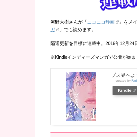
河野大樹さんが「
ニコニコ静画
」をメ
ガ
」でも読めます。
隔週更新を目標に連載中。2018年12月2
※Kindleインディーズマンガで公開が始
ブス界へよ
created by
Rin
Kindle