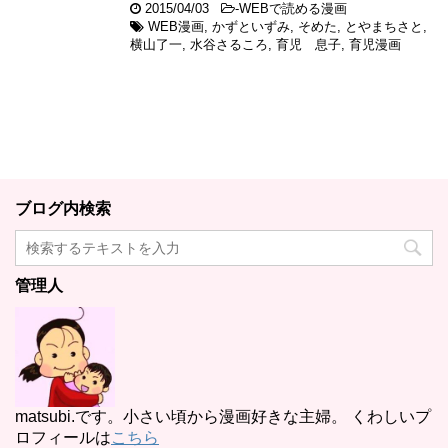
2015/04/03
-
WEBで読める漫画
WEB漫画
,
かずといずみ
,
そめた
,
とやまちさと
,
横山了一
,
水谷さるころ
,
育児 息子
,
育児漫画
ブログ内検索
管理人
matsubi.です。小さい頃から漫画好きな主婦。 くわしいプ
ロフィールは
こちら