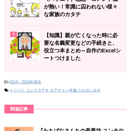
が熱い！常識に囚われない様々
な家族のカタチ
5
【知識】親が亡くなった時に必
要な名義変更などの手続きと、
役立つ本まとめ～自作のExcelシ
ートつけました
-
2014～2016年発売
-
トリペと コンドウアキ カアチャン本舗 たかはしみき
関連記事
『たちばなさんちの長男坊 ユンタの