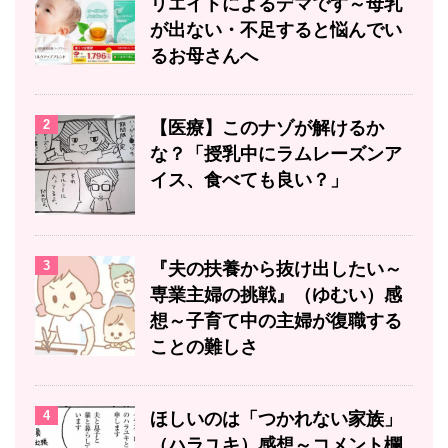
リエイトによるデマです～母乳
が出ない・不足すると悩んでい
るお母さんへ
2
【医療】このナゾが解けるか
な？「授乳中にラムレーズンア
イス、食べても良い？」
3
『夫の扶養から抜け出したい～
専業主婦の挑戦』（ゆむい）感
想～子育て中の主婦が復職する
ことの難しさ
4
ほしいのは「つかれない家族」
（ハラユキ）感想～コメント欄