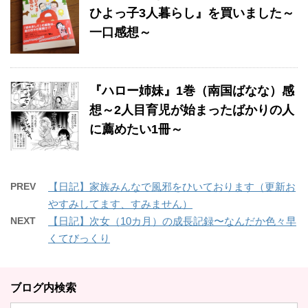
ひよっ子3人暮らし』を買いました～
一口感想～
『ハロー姉妹』1巻（南国ばなな）感
想～2人目育児が始まったばかりの人
に薦めたい1冊～
PREV
【日記】家族みんなで風邪をひいております（更新お
やすみしてます、すみません）
NEXT
【日記】次女（10カ月）の成長記録〜なんだか色々早
くてびっくり
ブログ内検索