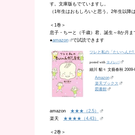
す。文庫版もでていますし。
（1年生はおもしろいと思う。2年生以降
＜1巻＞
息子・ちーと（千歳）君、誕生～8か月ま
●
amazon
で試読できます
ツレと私の「たいへんだ!
ヨメレバ
posted with
細川 貂々 文藝春秋 2009-
Amazon
楽天ブックス
図書館
amazon
★★★（2.5）
楽天
★★★★（4.43）
＜2巻＞