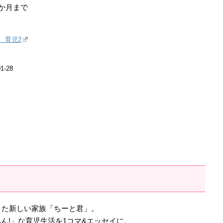
か月まで
 育児2
-28
きた新しい家族「ちーと君」。
ん!」な育児生活を1コマ&エッセイに。