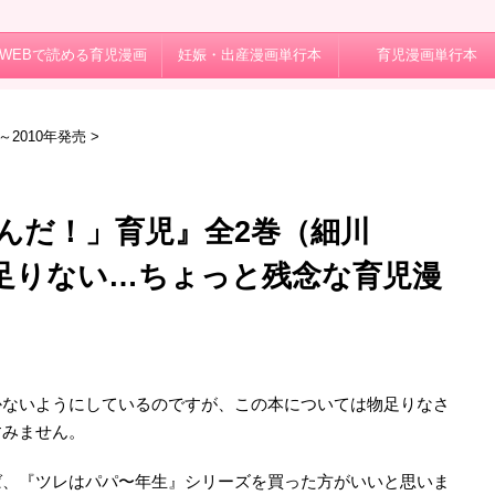
WEBで読める育児漫画
妊娠・出産漫画単行本
育児漫画単行本
年～2010年発売
>
んだ！」育児』全2巻（細川
足りない…ちょっと残念な育児漫
日
かないようにしているのですが、この本については物足りなさ
すみません。
ば、『ツレはパパ〜年生』シリーズを買った方がいいと思いま