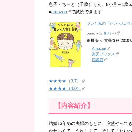
息子・ちーと（千歳）くん、8か月～1歳6
●
amazon
で試読できます
ツレと私の「たいへんだ!」
ヨメレバ
posted with
細川 貂々 文藝春秋 2010-01
Amazon
楽天ブックス
図書館
★★★★（3.7）
★★★★（4.0）
【内容紹介】
結婚13年めの夫婦のもとに、突然やって
かわいくて、うれしくて、そして「たいへ