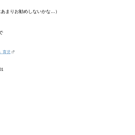
はあまりお勧めしないかな…）
で
」育児
01