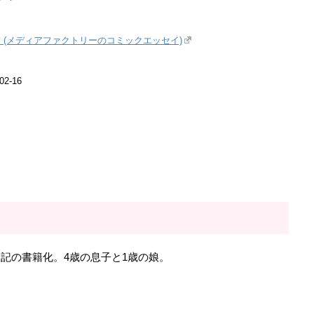
 (メディアファクトリーのコミックエッセイ)
2-16
絵日記の書籍化。4歳の息子と1歳の娘。