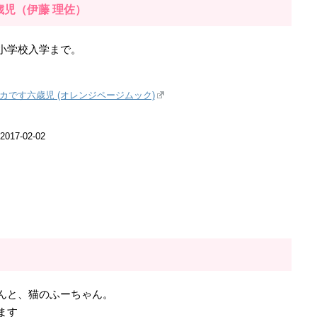
歳児（伊藤 理佐）
小学校入学まで。
カです六歳児 (オレンジページムック)
7-02-02
）
んと、猫のふーちゃん。
ます