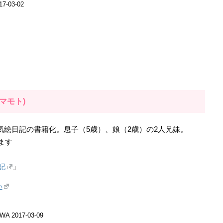
-03-02
マモト)
えの人気絵日記の書籍化。息子（5歳）、娘（2歳）の2人兄妹。
ます
記
」
い
2017-03-09