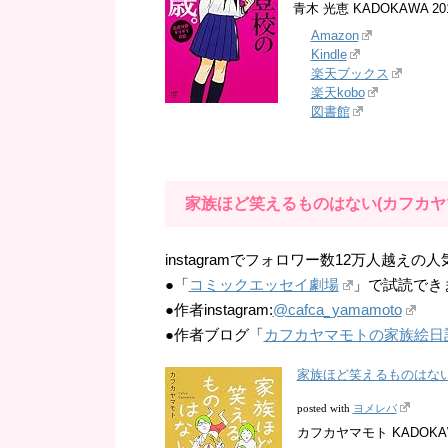
青木 光恵 KADOKAWA 2017
Amazon
Kindle
楽天ブックス
楽天kobo
図書館
家族ほど笑えるものはない(カフカヤ
instagramでフォロワー数12万人越
●「
コミックエッセイ劇場
」で試読でき
●作者instagram:
@cafca_yamamoto
●作者ブログ「
カフカヤマモトの家族絵日
家族ほど笑えるものはな
ヨメレバ
posted with
カフカヤマモト KADOKAWA 