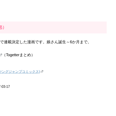
怒）
ンプ」で連載決定した漫画です。娘さん誕生～6か月まで。
（Togetterまとめ）
(ヤングジャンプコミックス)
03-17