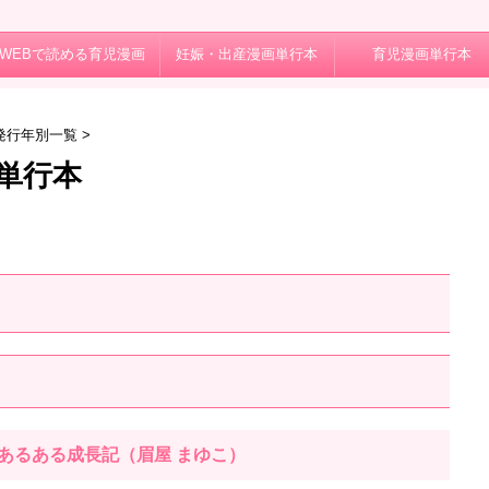
WEBで読める育児漫画
妊娠・出産漫画単行本
育児漫画単行本
発行年別一覧
>
画単行本
あるある成長記（眉屋 まゆこ）