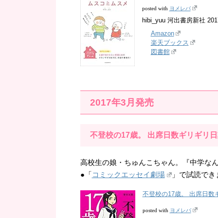
ヨメレバ
posted with
hibi_yuu 河出書房新社 2017
Amazon
楽天ブックス
図書館
2017年3月発売
不登校の17歳。 出席日数ギリギリ
高校生の娘・ちゅんこちゃん。『中学な
●「
コミックエッセイ劇場
」で試読でき
不登校の17歳。 出席日数
ヨメレバ
posted with