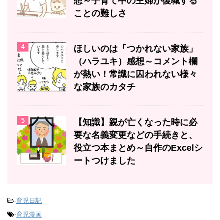
想～子育て中の主婦が復職する
ことの難しさ
4
ほしいのは「つかれない家族」
（ハラユキ）感想～コメント欄
が熱い！常識に囚われない様々
な家族のカタチ
5
【知識】親が亡くなった時に必
要な名義変更などの手続きと、
役立つ本まとめ～自作のExcelシ
ートつけました
-
育児日記
-
育児漫画