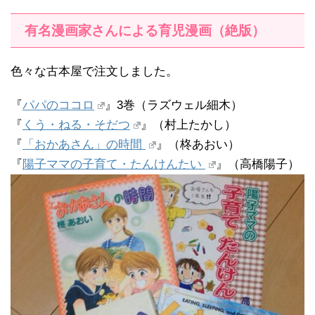
有名漫画家さんによる育児漫画（絶版）
色々な古本屋で注文しました。
『
パパのココロ
』3巻（ラズウェル細木）
『
くう・ねる・そだつ
』（村上たかし）
『
「おかあさん」の時間
』（柊あおい）
『
陽子ママの子育て・たんけんたい
』（高橋陽子）