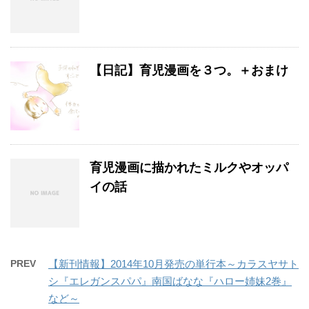
【日記】育児漫画を３つ。＋おまけ
育児漫画に描かれたミルクやオッパ
イの話
PREV
【新刊情報】2014年10月発売の単行本～カラスヤサト
シ『エレガンスパパ』南国ばなな『ハロー姉妹2巻』
など～