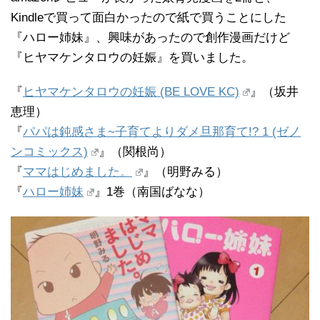
Kindleで買って面白かったので紙で買うことにした
『ハロー姉妹』、興味があったので創作漫画だけど
『ヒヤマケンタロウの妊娠』を買いました。
『
ヒヤマケンタロウの妊娠 (BE LOVE KC)
』（坂井
恵理）
『
パパは鈍感さま~子育てよりダメ旦那育て!? 1 (ゼノ
ンコミックス)
』（関根尚）
『
ママはじめました。
』（明野みる）
『
ハロー姉妹
』1巻（南国ばなな）