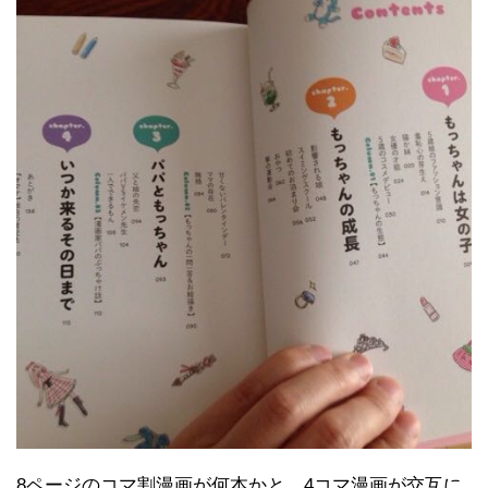
8ページのコマ割漫画が何本かと、4コマ漫画が交互に