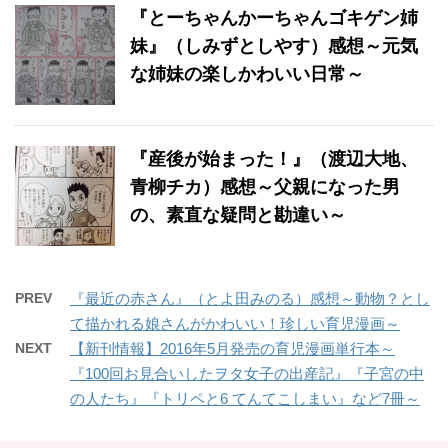
『とーちゃんかーちゃんゴキゲン姉
妹』（しみずとしやす）感想～元気
な姉妹の楽しかわいい日常～
『産後が始まった！』（渡辺大地、
青柳チカ）感想～父親になった男
の、素直な疑問と勘違い～
PREV
『最近の赤さん』（とよ田みのる）感想～動物？とし
て描かれる娘さんがかわいい！珍しい育児漫画～
NEXT
【新刊情報】2016年5月発売の育児漫画単行本～
『100回お見合いしたヲタ女子の出産記』『子宮の中
の人たち』『トリペと6 てんてこしまい』など7冊～