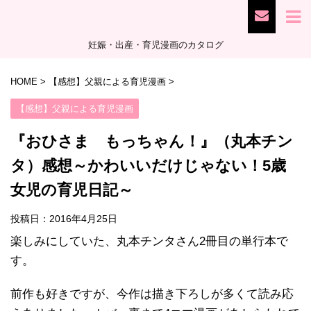
妊娠・出産・育児漫画のカタログ
HOME
>
【感想】父親による育児漫画
>
【感想】父親による育児漫画
『おひさま もっちゃん！』（丸本チン
タ）感想～かわいいだけじゃない！5歳
女児の育児日記～
投稿日：
2016年4月25日
楽しみにしていた、丸本チンタさん2冊目の単行本で
す。
前作も好きですが、今作は描き下ろしが多くて読み応