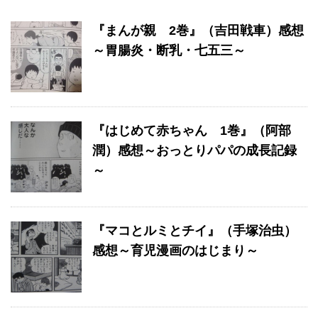
『まんが親 2巻』（吉田戦車）感想
～胃腸炎・断乳・七五三～
『はじめて赤ちゃん 1巻』（阿部
潤）感想～おっとりパパの成長記録
～
『マコとルミとチイ』（手塚治虫）
感想～育児漫画のはじまり～