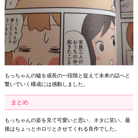
もっちゃんの嘘を成長の一段階と捉えて未来の話へと
繋いでいく構成には感動しました。
まとめ
もっちゃんの姿を見て可愛いと思い、ネタに笑い、最
後はちょっとホロリとさせてくれる良作でした。