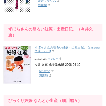
楽天ブックス
図書館
ずぼらさんの明るい妊娠・出産日記。（今井久
恵）
ずぼらさんの明るい妊娠・出産日記。 (sasaeru
文庫 い 2-1)
ヨメレバ
posted with
今井 久恵 成美堂出版 2008-04-10
Amazon
図書館
びっくり妊娠 なんとか出産（細川貂々）