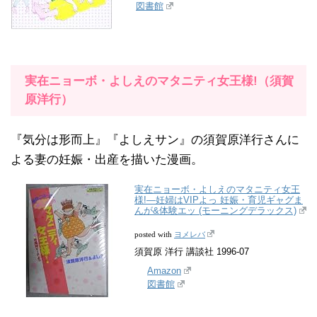
図書館
実在ニョーボ・よしえのマタニティ女王様!（須賀
原洋行）
『気分は形而上』『よしえサン』の須賀原洋行さんに
よる妻の妊娠・出産を描いた漫画。
実在ニョーボ・よしえのマタニティ女王
様!―妊婦はVIPよっ 妊娠・育児ギャグま
んが&体験エッ (モーニングデラックス)
ヨメレバ
posted with
須賀原 洋行 講談社 1996-07
Amazon
図書館