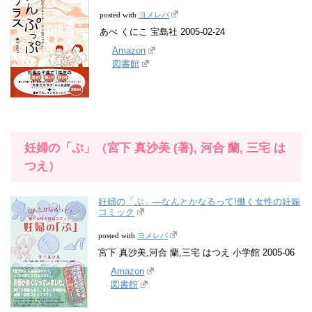
ヨメレバ
posted with
あべ くにこ 宝島社 2005-02-24
Amazon
図書館
妊婦の「ぷ」（宮下 真沙美 (著), 河合 蘭, 三宅 は
つえ）
妊婦の「ぷ」―なんとかなるって!働く女性の妊娠
コミック
ヨメレバ
posted with
宮下 真沙美,河合 蘭,三宅 はつえ 小学館 2005-06
Amazon
図書館