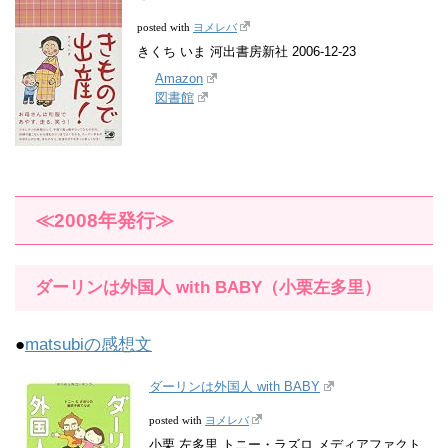
ヨメレバ
posted with
きくち いま 河出書房新社 2006-12-23
Amazon
図書館
≪2008年発行≫
ダーリンは外国人 with BABY（小栗左多里）
●
matsubiの感想文
ダーリンは外国人 with BABY
ヨメレバ
posted with
小栗 左多里,トニー・ラズロ メディアファクト