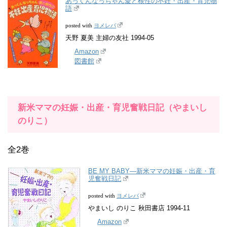
あっくんなっちゃん愛と根性の不妊・出産・育児物
語
ヨメレバ
posted with
天野 夏美 主婦の友社 1994-05
Amazon
図書館
新米ママの妊娠・出産・育児奮戦日記（やまいし
のりこ）
全2巻
BE MY BABY―新米ママの妊娠・出産・育
児奮戦日記
ヨメレバ
posted with
やまいし のりこ 秋田書店 1994-11
Amazon