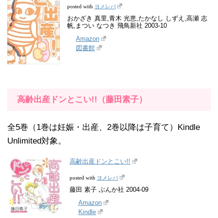
ヨメレバ
posted with
おかざき 真里,青木 光恵,たかなし しずえ,高瀬 志
帆,まつい なつき 飛鳥新社 2003-10
Amazon
図書館
高齢出産ドンとこい!!（藤田素子）
全5巻（1巻は妊娠・出産、2巻以降は子育て）Kindle
Unlimited対象。
高齢出産ドンとこい!!
ヨメレバ
posted with
藤田 素子 ぶんか社 2004-09
Amazon
Kindle