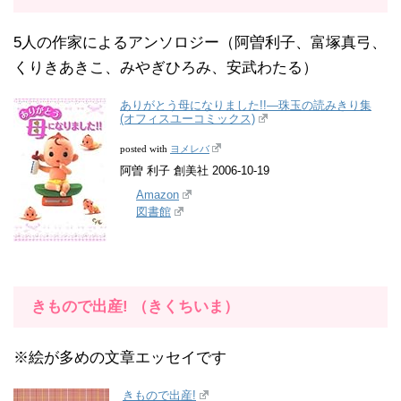
5人の作家によるアンソロジー（阿曽利子、富塚真弓、
くりきあきこ、みやぎひろみ、安武わたる）
ありがとう母になりました!!―珠玉の読みきり集
(オフィスユーコミックス)
ヨメレバ
posted with
阿曽 利子 創美社 2006-10-19
Amazon
図書館
きもので出産! （きくちいま）
※絵が多めの文章エッセイです
きもので出産!