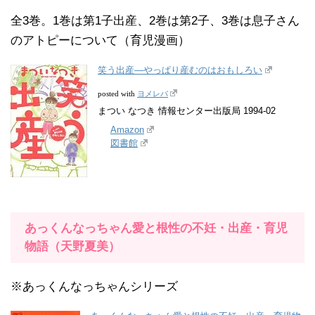
全3巻。1巻は第1子出産、2巻は第2子、3巻は息子さん
のアトピーについて（育児漫画）
笑う出産―やっぱり産むのはおもしろい
ヨメレバ
posted with
まつい なつき 情報センター出版局 1994-02
Amazon
図書館
あっくんなっちゃん愛と根性の不妊・出産・育児
物語（天野夏美）
※あっくんなっちゃんシリーズ