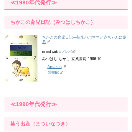
≪1980年代発行≫
ちかこの育児日記（みつはしちかこ）
ちかこの育児日記―新米パパママと赤ちゃんに贈
る
ヨメレバ
posted with
みつはし ちかこ 立風書房 1986-10
Amazon
図書館
≪1990年代発行≫
笑う出産（まついなつき）