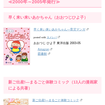
≪2000年～2005年発行≫
早く来い来いあかちゃん（おおつじひよ子）
早く来い来いあかちゃん―育児マンガ
ヨメレバ
posted with
おおつじ ひよ子 東洋出版 2003-05
Amazon
図書館
新ご出産!―まるごと体験コミック（13人の漫画家
による共著）
新ご出産!―まるごと体験コミック