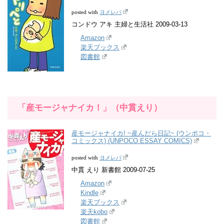
ヨメレバ
posted with
コンドウ アキ 主婦と生活社 2009-03-13
Amazon
楽天ブックス
図書館
「産モージャナイカ！」（中貫えり）
産モージャナイカ! ~産んだら日記~ (ウンポコ・
コミックス) (UNPOCO ESSAY COMICS)
ヨメレバ
posted with
中貫 えり 新書館 2009-07-25
Amazon
Kindle
楽天ブックス
楽天kobo
図書館