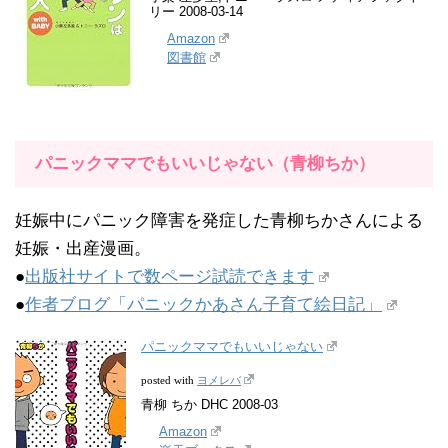
リー 2008-03-14
Amazon
図書館
パニックママでもいいじゃない（青柳ちか）
妊娠中にパニック障害を発症した青柳ちかさんによる
妊娠・出産漫画。
●
出版社サイトで数ページ試読できます
●
作者ブログ「パニックかあさん子育て絵日記」
パニックママでもいいじゃない
ヨメレバ
posted with
青柳 ちか DHC 2008-03
Amazon