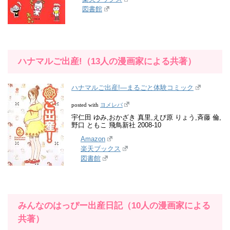
図書館
ハナマルご出産!（13人の漫画家による共著）
ハナマルご出産!―まるごと体験コミック
ヨメレバ
posted with
宇仁田 ゆみ,おかざき 真里,えび原 りょう,斉藤 倫,
野口 ともこ 飛鳥新社 2008-10
Amazon
楽天ブックス
図書館
みんなのはっぴー出産日記（10人の漫画家による
共著）