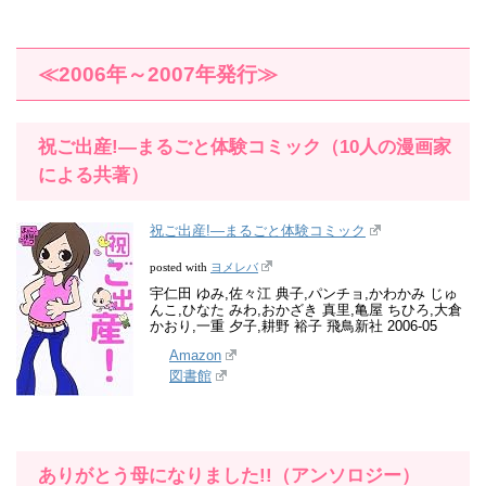
≪2006年～2007年発行≫
祝ご出産!―まるごと体験コミック（10人の漫画家
による共著）
祝ご出産!―まるごと体験コミック
ヨメレバ
posted with
宇仁田 ゆみ,佐々江 典子,パンチョ,かわかみ じゅ
んこ,ひなた みわ,おかざき 真里,亀屋 ちひろ,大倉
かおり,一重 夕子,耕野 裕子 飛鳥新社 2006-05
Amazon
図書館
ありがとう母になりました!!（アンソロジー）