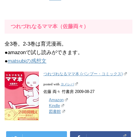
つれづれなるママ本（佐藤両々）
全3巻。2-3巻は育児漫画。
●amazonで試し読みができます。
●
matsubiの感想文
つれづれなるママ本 (バンブー・コミックス)
ヨメレバ
posted with
佐藤 両々 竹書房 2009-08-27
Amazon
Kindle
図書館