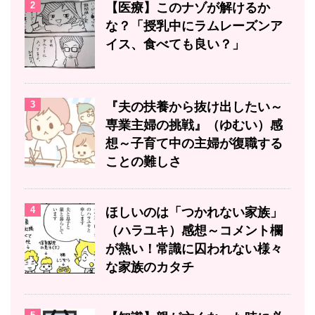
2
【医療】このナゾが解けるか
な？「授乳中にラムレーズンア
イス、食べても良い？」
3
『夫の扶養から抜け出したい～
専業主婦の挑戦』（ゆむい）感
想～子育て中の主婦が復職する
ことの難しさ
4
ほしいのは「つかれない家族」
（ハラユキ）感想～コメント欄
が熱い！常識に囚われない様々
な家族のカタチ