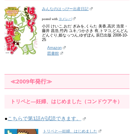
みんなのはっぴー出産日記
ヨメレバ
posted with
小川 けいこ,おだ ぎみを,くらた 美香,高沢 浩里・
藤井 昌浩,竹内 ユキ,つかさき 有,トマコ,どんどん
どんぐり,姫なっつん,ゆずぽん 辰巳出版 2008-10-
25
Amazon
図書館
≪2009年発行≫
トリペと―妊婦、はじめました（コンドウアキ）
●
こちらで第1話が試読できます。
トリペと―妊婦、はじめました