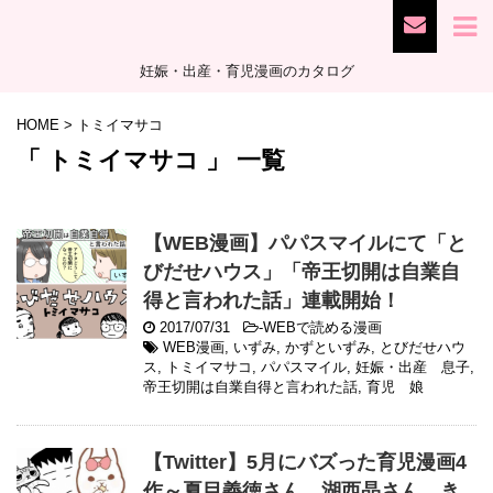
妊娠・出産・育児漫画のカタログ
HOME
>
トミイマサコ
「 トミイマサコ 」 一覧
【WEB漫画】パパスマイルにて「と
びだせハウス」「帝王切開は自業自
得と言われた話」連載開始！
2017/07/31
-
WEBで読める漫画
WEB漫画
,
いずみ
,
かずといずみ
,
とびだせハウ
ス
,
トミイマサコ
,
パパスマイル
,
妊娠・出産 息子
,
帝王切開は自業自得と言われた話
,
育児 娘
【Twitter】5月にバズった育児漫画4
作～夏目義徳さん、湖西晶さん、き