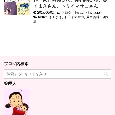
くまきさん、トミイマサコさん
2017/06/02
-
ブログ・Twitter・Instagram
twitter
,
きくまき
,
トミイマサコ
,
夏目義徳
,
湖西
晶
ブログ内検索
管理人