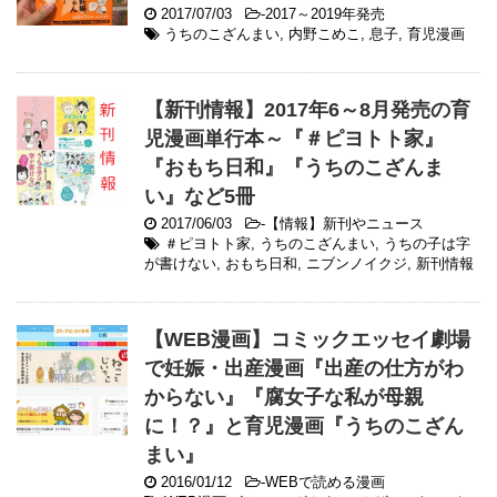
2017/07/03
-
2017～2019年発売
うちのこざんまい
,
内野こめこ
,
息子
,
育児漫画
【新刊情報】2017年6～8月発売の育
児漫画単行本～『＃ピヨトト家』
『おもち日和』『うちのこざんま
い』など5冊
2017/06/03
-
【情報】新刊やニュース
＃ピヨトト家
,
うちのこざんまい
,
うちの子は字
が書けない
,
おもち日和
,
ニブンノイクジ
,
新刊情報
【WEB漫画】コミックエッセイ劇場
で妊娠・出産漫画『出産の仕方がわ
からない』『腐女子な私が母親
に！？』と育児漫画『うちのこざん
まい』
2016/01/12
-
WEBで読める漫画