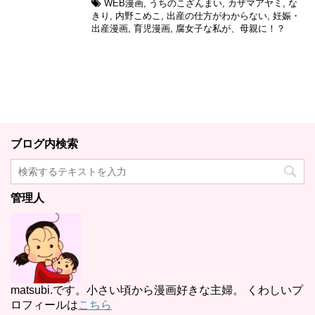
WEB漫画
,
うちのこざんまい
,
カザマアヤミ
,
な
きり
,
内野こめこ
,
出産の仕方がわからない
,
妊娠・
出産漫画
,
育児漫画
,
腐女子な私が、母親に！？
ブログ内検索
管理人
matsubi.です。小さい頃から漫画好きな主婦。 くわしいプ
ロフィールは
こちら