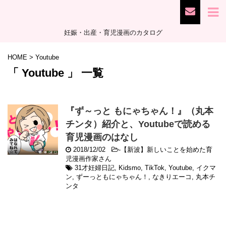
妊娠・出産・育児漫画のカタログ
HOME
>
Youtube
「 Youtube 」 一覧
『ず～っと もにゃちゃん！』（丸本
チンタ）紹介と、Youtubeで読める
育児漫画のはなし
2018/12/02
-
【新波】新しいことを始めた育
児漫画作家さん
31才妊婦日記
,
Kidsmo
,
TikTok
,
Youtube
,
イクマ
ン
,
ずーっともにゃちゃん！
,
なきりエーコ
,
丸本チ
ンタ