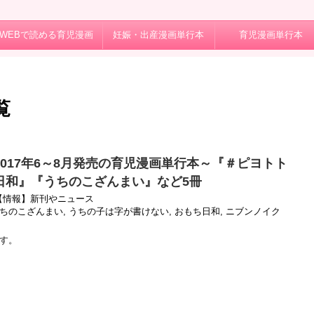
WEBで読める育児漫画
妊娠・出産漫画単行本
育児漫画単行本
覧
017年6～8月発売の育児漫画単行本～『＃ピヨトト
日和』『うちのこざんまい』など5冊
【情報】新刊やニュース
ちのこざんまい
,
うちの子は字が書けない
,
おもち日和
,
ニブンノイク
す。