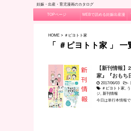
妊娠・出産・育児漫画のカタログ
TOPページ
WEBで読める妊娠出産漫
画
HOME
>
＃ピヨトト家
「 ＃ピヨトト家 」 一
【新刊情報】2
家』『おもち
2017/06/03
-
＃ピヨトト家
,
う
ジ
,
新刊情報
今日は単行本情報で