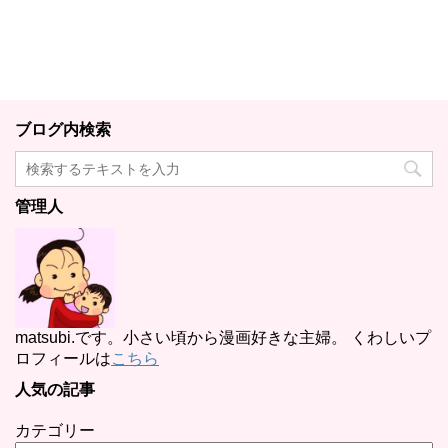
ブログ内検索
管理人
matsubi.です。小さい頃から漫画好きな主婦。 くわしいプ
ロフィールは
こちら
人気の記事
カテゴリー