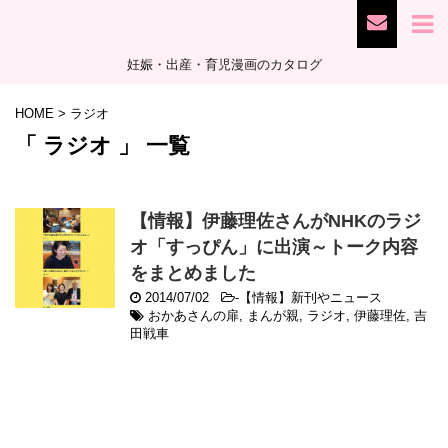
妊娠・出産・育児漫画のカタログ
HOME
>
ラジオ
「 ラジオ 」 一覧
【情報】伊藤理佐さんがNHKのラジ
オ「すっぴん」に出演～トーク内容
をまとめました
2014/07/02
-
【情報】新刊やニュース
おかあさんの扉
,
まんが親
,
ラジオ
,
伊藤理佐
,
吉
田戦車