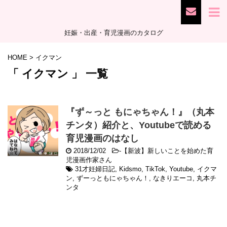
妊娠・出産・育児漫画のカタログ
HOME
>
イクマン
「 イクマン 」 一覧
『ず～っと もにゃちゃん！』（丸本
チンタ）紹介と、Youtubeで読める
育児漫画のはなし
2018/12/02
-
【新波】新しいことを始めた育
児漫画作家さん
31才妊婦日記
,
Kidsmo
,
TikTok
,
Youtube
,
イクマ
ン
,
ずーっともにゃちゃん！
,
なきりエーコ
,
丸本チ
ンタ