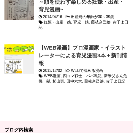
～頭を使わず楽しめる妊娠・出産・
育児漫画~
2014/04/16
-
出産時の年齢が30～39歳
妊娠・出産 娘
,
育児 娘
,
藤枝奈己絵
,
赤子よ日
記
【WEB漫画】プロ漫画家・イラスト
レーターによる育児漫画3本＋新刊情
報
2013/12/02
-
WEBで読める漫画
WEB漫画
,
四コマ戦士 パパ戦記
,
新米父さん危
機一髪
,
杉山実
,
田中六大
,
藤枝奈己絵
,
赤子よ日記
ブログ内検索