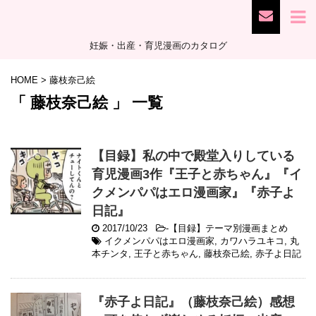
妊娠・出産・育児漫画のカタログ
HOME
>
藤枝奈己絵
「 藤枝奈己絵 」 一覧
【目録】私の中で殿堂入りしている
育児漫画3作『王子と赤ちゃん』『イ
クメンパパはエロ漫画家』『赤子よ
日記』
2017/10/23
-
【目録】テーマ別漫画まとめ
イクメンパパはエロ漫画家
,
カワハラユキコ
,
丸
本チンタ
,
王子と赤ちゃん
,
藤枝奈己絵
,
赤子よ日記
『赤子よ日記』（藤枝奈己絵）感想