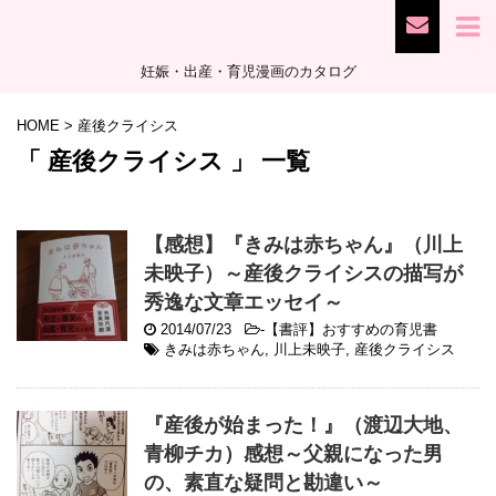
妊娠・出産・育児漫画のカタログ
HOME
>
産後クライシス
「 産後クライシス 」 一覧
【感想】『きみは赤ちゃん』（川上
未映子）～産後クライシスの描写が
秀逸な文章エッセイ～
2014/07/23
-
【書評】おすすめの育児書
きみは赤ちゃん
,
川上未映子
,
産後クライシス
『産後が始まった！』（渡辺大地、
青柳チカ）感想～父親になった男
の、素直な疑問と勘違い～