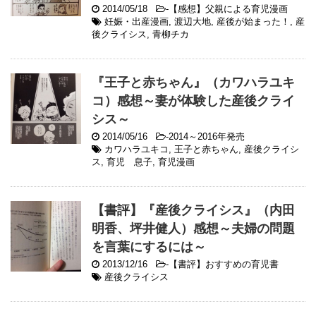
2014/05/18
-
【感想】父親による育児漫画
妊娠・出産漫画
,
渡辺大地
,
産後が始まった！
,
産
後クライシス
,
青柳チカ
『王子と赤ちゃん』（カワハラユキ
コ）感想～妻が体験した産後クライ
シス～
2014/05/16
-
2014～2016年発売
カワハラユキコ
,
王子と赤ちゃん
,
産後クライシ
ス
,
育児 息子
,
育児漫画
【書評】『産後クライシス』（内田
明香、坪井健人）感想～夫婦の問題
を言葉にするには～
2013/12/16
-
【書評】おすすめの育児書
産後クライシス