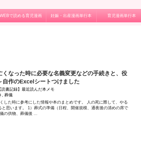
WEBで読める育児漫画
妊娠・出産漫画単行本
育児漫画単行本
亡くなった時に必要な名義変更などの手続きと、役
自作のExcelシートつけました
【読書記録】最近読んだ本メモ
き
,
葬儀
くした時に参考にした情報や本のまとめです。 人の死に際して、やる
ると思います。 1）葬式の準備（日程、開催規模、通夜後の清めの席で
の供物、葬儀後 ...