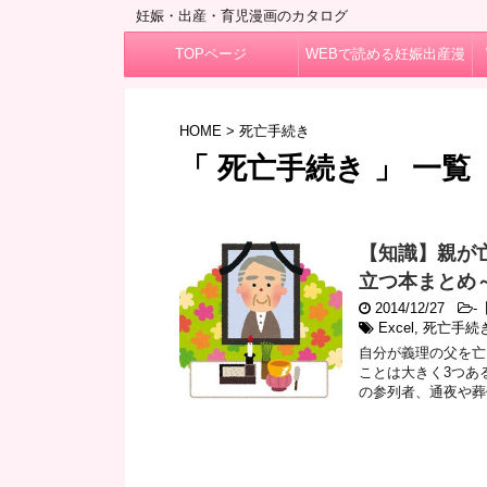
妊娠・出産・育児漫画のカタログ
TOPページ
WEBで読める妊娠出産漫
画
HOME
>
死亡手続き
「 死亡手続き 」 一覧
【知識】親が
立つ本まとめ～
2014/12/27
-
Excel
,
死亡手続
自分が義理の父を亡
ことは大きく3つあ
の参列者、通夜や葬儀