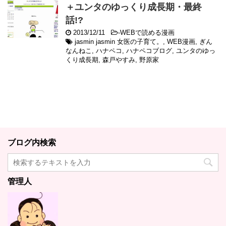
＋ユンタのゆっくり成長期・最終
話!?
2013/12/11
-
WEBで読める漫画
jasmin jasmin 女医の子育て。
,
WEB漫画
,
ぎん
なんねこ
,
ハナペコ
,
ハナペコブログ
,
ユンタのゆっ
くり成長期
,
森戸やすみ
,
野原家
ブログ内検索
管理人