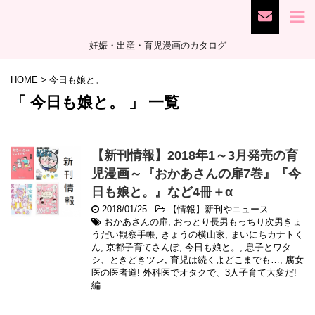
妊娠・出産・育児漫画のカタログ
HOME
>
今日も娘と。
「 今日も娘と。 」 一覧
【新刊情報】2018年1～3月発売の育
児漫画～『おかあさんの扉7巻』『今
日も娘と。』など4冊＋α
2018/01/25
-
【情報】新刊やニュース
おかあさんの扉
,
おっとり長男もっちり次男きょ
うだい観察手帳
,
きょうの横山家
,
まいにちカナトく
ん
,
京都子育てさんぽ
,
今日も娘と。
,
息子とワタ
シ、ときどきツレ
,
育児は続くよどこまでも…
,
腐女
医の医者道! 外科医でオタクで、3人子育て大変だ!
編