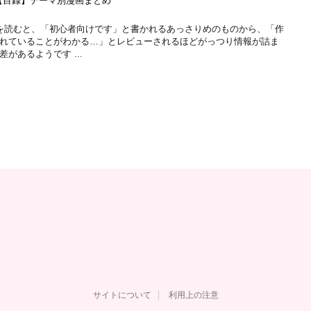
【目録】テーマ別漫画まとめ
ューを読むと、「初心者向けです」と書かれるあっさりめのものから、「作
れていることがわかる…」とレビューされるほどがっつり情報が詰ま
があるようです ...
サイトについて
利用上の注意