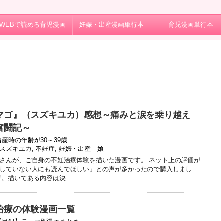
WEBで読める育児漫画
妊娠・出産漫画単行本
育児漫画単行本
マゴ』（スズキユカ）感想～痛みと涙を乗り越え
奮闘記～
出産時の年齢が30～39歳
スズキユカ
,
不妊症
,
妊娠・出産 娘
さんが、ご自身の不妊治療体験を描いた漫画です。 ネット上の評価が
していない人にも読んでほしい」との声が多かったので購入しまし
。描いてある内容は決 ...
治療の体験漫画一覧