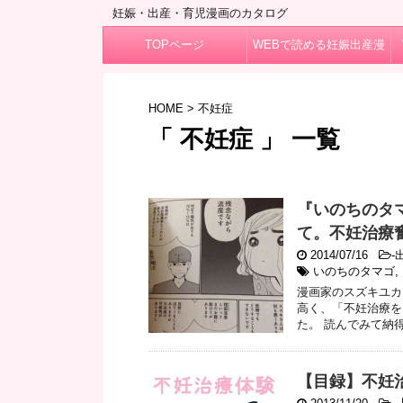
妊娠・出産・育児漫画のカタログ
TOPページ
WEBで読める妊娠出産漫
画
HOME
>
不妊症
「 不妊症 」 一覧
『いのちのタ
て。不妊治療
2014/07/16
-
いのちのタマゴ
,
漫画家のスズキユカ
高く、「不妊治療を
た。 読んでみて納得
【目録】不妊