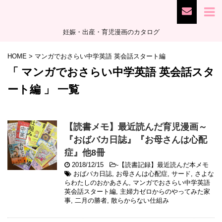
妊娠・出産・育児漫画のカタログ
HOME
>
マンガでおさらい中学英語 英会話スタート編
「 マンガでおさらい中学英語 英会話スタ
ート編 」 一覧
【読書メモ】最近読んだ育児漫画～
『おばバカ日誌』『お母さんは心配
症』他8冊
2018/12/15
-
【読書記録】最近読んだ本メモ
おばバカ日誌
,
お母さんは心配症
,
サード
,
さよな
らわたしのおかあさん
,
マンガでおさらい中学英語
英会話スタート編
,
主婦力ゼロからのやってみた家
事
,
二月の勝者
,
散らからない仕組み