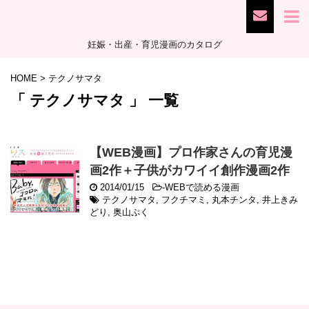
妊娠・出産・育児漫画のカタログ
HOME
>
テクノサマタ
「 テクノサマタ 」 一覧
【WEB漫画】プロ作家さんの育児漫
画2作＋子供がカワイイ創作漫画2作
2014/01/15
-
WEBで読める漫画
テクノサマタ
,
フクチマミ
,
丸本チンタ
,
井上きみ
どり
,
奥山ぷく