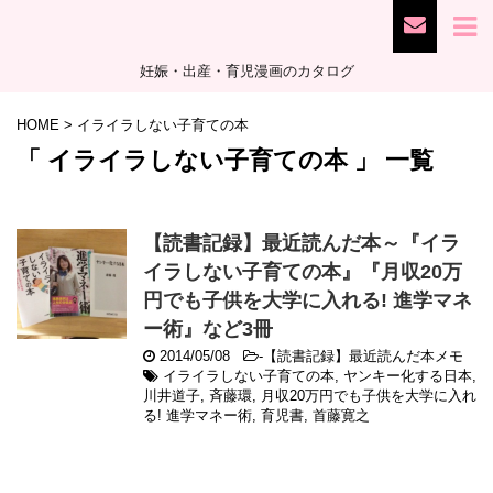
妊娠・出産・育児漫画のカタログ
HOME
>
イライラしない子育ての本
「 イライラしない子育ての本 」 一覧
【読書記録】最近読んだ本～『イラ
イラしない子育ての本』『月収20万
円でも子供を大学に入れる! 進学マネ
ー術』など3冊
2014/05/08
-
【読書記録】最近読んだ本メモ
イライラしない子育ての本
,
ヤンキー化する日本
,
川井道子
,
斉藤環
,
月収20万円でも子供を大学に入れ
る! 進学マネー術
,
育児書
,
首藤寛之