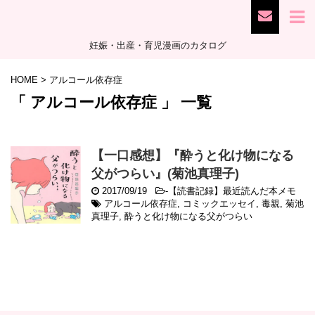
妊娠・出産・育児漫画のカタログ
HOME
>
アルコール依存症
「 アルコール依存症 」 一覧
【一口感想】『酔うと化け物になる
父がつらい』(菊池真理子)
2017/09/19
-
【読書記録】最近読んだ本メモ
アルコール依存症
,
コミックエッセイ
,
毒親
,
菊池
真理子
,
酔うと化け物になる父がつらい