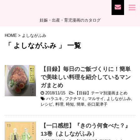
妊娠・出産・育児漫画のカタログ
HOME
>
よしながふみ
「 よしながふみ 」 一覧
【目録】毎日のご飯づくりに！簡単
で美味しい料理を紹介しているマン
ガまとめ
2018/11/15
-
【目録】テーマ別漫画まとめ
ハラユキ
,
フクチマミ
,
マルサイ
,
よしながふみ
,
レシピ
,
料理
,
時短
,
簡単
,
谷口菜津子
【一口感想】『きのう何食べた？』
13巻（よしながふみ）