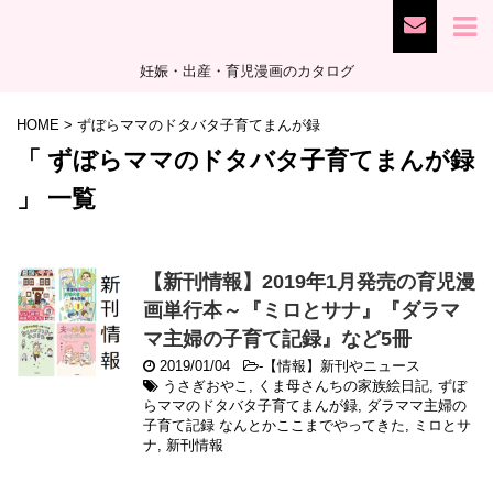
妊娠・出産・育児漫画のカタログ
HOME
>
ずぼらママのドタバタ子育てまんが録
「 ずぼらママのドタバタ子育てまんが録
」 一覧
【新刊情報】2019年1月発売の育児漫
画単行本～『ミロとサナ』『ダラマ
マ主婦の子育て記録』など5冊
2019/01/04
-
【情報】新刊やニュース
うさぎおやこ
,
くま母さんちの家族絵日記
,
ずぼ
らママのドタバタ子育てまんが録
,
ダラママ主婦の
子育て記録 なんとかここまでやってきた
,
ミロとサ
ナ
,
新刊情報