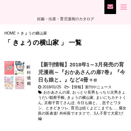
妊娠・出産・育児漫画のカタログ
HOME
>
きょうの横山家
「 きょうの横山家 」 一覧
【新刊情報】2018年1～3月発売の育
児漫画～『おかあさんの扉7巻』『今
日も娘と。』など4冊＋α
2018/01/25
-
【情報】新刊やニュース
おかあさんの扉
,
おっとり長男もっちり次男きょ
うだい観察手帳
,
きょうの横山家
,
まいにちカナトく
ん
,
京都子育てさんぽ
,
今日も娘と。
,
息子とワタ
シ、ときどきツレ
,
育児は続くよどこまでも…
,
腐女
医の医者道! 外科医でオタクで、3人子育て大変だ!
編