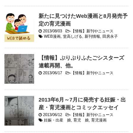
新たに見つけたWeb漫画と8月発売予
定の育児漫画
2013/08/03
-
【情報】新刊やニュース
WEB漫画
,
堂高しげる
,
新刊情報
,
田房永子
【情報】ぷりぷりふたごシスターズ
連載再開、他。
2013/06/17
-
【情報】新刊やニュース
2013年6月～7月に発売する妊娠・出
産・育児漫画とコミックエッセイ
2013/06/12
-
【情報】新刊やニュース
妊娠・出産 娘
,
育児 娘
,
育児漫画