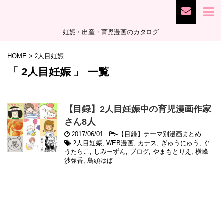
妊娠・出産・育児漫画のカタログ
HOME
>
2人目妊娠
「 2人目妊娠 」 一覧
【目録】2人目妊娠中の育児漫画作家
さん8人
2017/06/01
-
【目録】テーマ別漫画まとめ
2人目妊娠
,
WEB漫画
,
カナス
,
ぎゅうにゅう
,
ぐ
うたらこ
,
しみーずん
,
ブログ
,
やまもとりえ
,
横峰
沙弥香
,
鳥頭ゆば