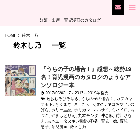
妊娠・出産・育児漫画のカタログ
HOME
>
鈴木し乃
「 鈴木し乃 」 一覧
『うちの子の場合！』感想～総勢19
名！育児漫画のカタログのようなア
ンソロジー本
2017/05/02
-
2017～2019年発売
あおむろひろゆき
,
うちの子の場合！
,
カフカヤ
マモト
,
きくまき
,
さーたり
,
そめた
,
ネコおやじ
,
の
ばら
,
ホリー亜紀
,
ホリカン
,
マルサイ
,
ミハイロ
,
も
づこ
,
やまもとりえ
,
丸本チンタ
,
仲恵麻
,
前川さな
え
,
吉本ユータヌキ
,
横峰沙弥香
,
育児 娘
,
育児
息子
,
育児漫画
,
鈴木し乃