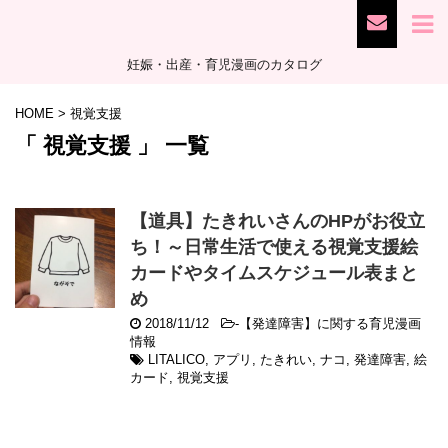
妊娠・出産・育児漫画のカタログ
HOME
>
視覚支援
「 視覚支援 」 一覧
【道具】たきれいさんのHPがお役立
ち！～日常生活で使える視覚支援絵
カードやタイムスケジュール表まと
め
2018/11/12
-
【発達障害】に関する育児漫画
情報
LITALICO
,
アプリ
,
たきれい
,
ナコ
,
発達障害
,
絵
カード
,
視覚支援