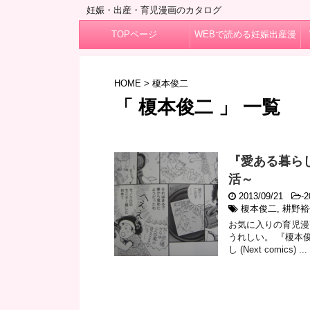
妊娠・出産・育児漫画のカタログ
TOPページ
WEBで読める妊娠出産漫
画
HOME
>
榎本俊二
「 榎本俊二 」 一覧
『愛ある暮ら
活～
2013/09/21
-
2
榎本俊二
,
耕野裕
お気に入りの育児漫
うれしい。 『榎本
し (Next comics) ...