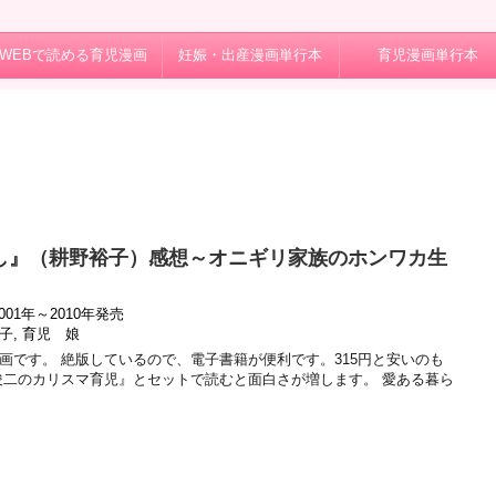
WEBで読める育児漫画
妊娠・出産漫画単行本
育児漫画単行本
し』（耕野裕子）感想～オニギリ家族のホンワカ生
001年～2010年発売
子
,
育児 娘
画です。 絶版しているので、電子書籍が便利です。315円と安いのも
俊二のカリスマ育児』とセットで読むと面白さが増します。 愛ある暮ら