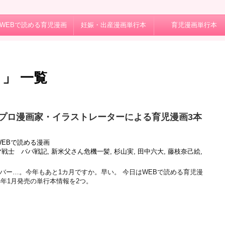
WEBで読める育児漫画
妊娠・出産漫画単行本
育児漫画単行本
」 一覧
】プロ漫画家・イラストレーターによる育児漫画3本
WEBで読める漫画
マ戦士 パパ戦記
,
新米父さん危機一髪
,
杉山実
,
田中六大
,
藤枝奈己絵
,
バー…。今年もあと1カ月ですか。早い。 今日はWEBで読める育児漫
4年1月発売の単行本情報を2つ。