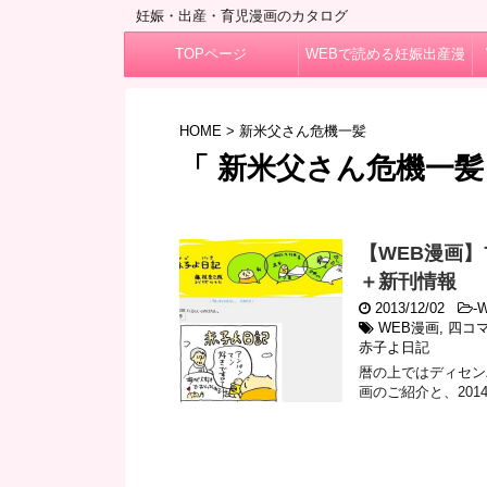
妊娠・出産・育児漫画のカタログ
TOPページ
WEBで読める妊娠出産漫
画
HOME
>
新米父さん危機一髪
「 新米父さん危機一髪 
【WEB漫画
＋新刊情報
2013/12/02
-
WEB漫画
,
四コ
赤子よ日記
暦の上ではディセン
画のご紹介と、201