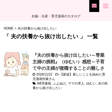
妊娠・出産・育児漫画のカタログ
HOME
>
夫の扶養から抜け出したい
「 夫の扶養から抜け出したい 」 一覧
『夫の扶養から抜け出したい～専業
主婦の挑戦』（ゆむい）感想～子育
て中の主婦が復職することの難しさ
2018/11/22
-
【新波】新しいことを始めた育
児漫画作家さん
WEB漫画
,
ふよぬけ
,
ママの求人
,
ゆむい
,
夫の扶
養から抜け出したい