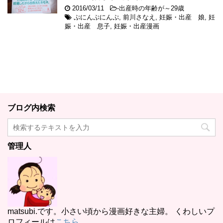
2016/03/11
-
出産時の年齢が～29歳
ぷにんぷにんぷ
,
前川さなえ
,
妊娠・出産 娘
,
妊
娠・出産 息子
,
妊娠・出産漫画
ブログ内検索
管理人
matsubi.です。小さい頃から漫画好きな主婦。 くわしいプ
ロフィールは
こちら