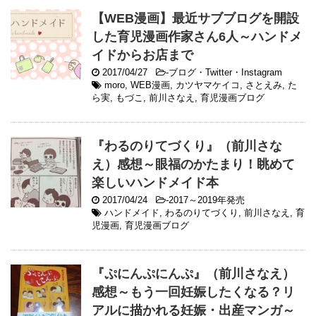
【WEB漫画】最近サブブログを開設
した育児漫画作家さん6人～ハンドメ
イドからお店まで
2017/04/27
-
ブログ・Twitter・Instagram
moro
,
WEB漫画
,
カツヤマケイコ
,
さとえみ
,
た
ら実
,
もづこ
,
前川さなえ
,
育児漫画ブログ
『わるのりてづくり』（前川さな
え）感想～眼福のかたまり！眺めて
楽しいハンドメイド本
2017/04/24
-
2017～2019年発売
ハンドメイド
,
わるのりてづくり
,
前川さなえ
,
育
児漫画
,
育児漫画ブログ
『ぷにんぷにんぷ』（前川さなえ）
感想～もう一回妊娠したくなる？リ
アルに描かれる妊娠・出産マンガ～