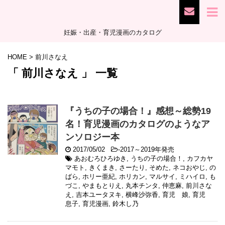
妊娠・出産・育児漫画のカタログ
HOME
>
前川さなえ
「 前川さなえ 」 一覧
『うちの子の場合！』感想～総勢19
名！育児漫画のカタログのようなア
ンソロジー本
2017/05/02
-
2017～2019年発売
あおむろひろゆき
,
うちの子の場合！
,
カフカヤ
マモト
,
きくまき
,
さーたり
,
そめた
,
ネコおやじ
,
の
ばら
,
ホリー亜紀
,
ホリカン
,
マルサイ
,
ミハイロ
,
も
づこ
,
やまもとりえ
,
丸本チンタ
,
仲恵麻
,
前川さな
え
,
吉本ユータヌキ
,
横峰沙弥香
,
育児 娘
,
育児
息子
,
育児漫画
,
鈴木し乃