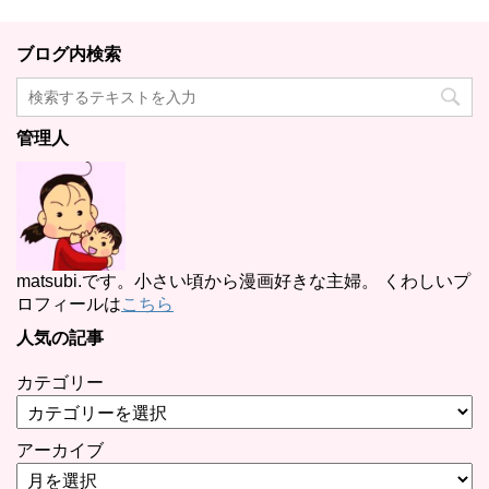
ブログ内検索
管理人
matsubi.です。小さい頃から漫画好きな主婦。 くわしいプ
ロフィールは
こちら
人気の記事
カテゴリー
アーカイブ