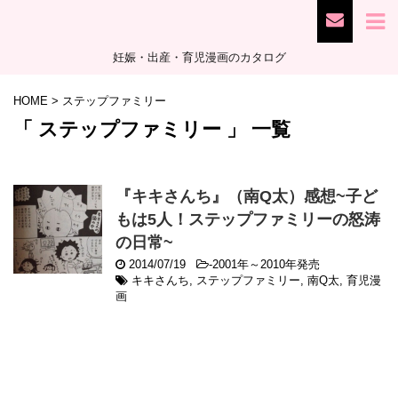
妊娠・出産・育児漫画のカタログ
HOME
>
ステップファミリー
「 ステップファミリー 」 一覧
『キキさんち』（南Q太）感想~子ど
もは5人！ステップファミリーの怒涛
の日常~
2014/07/19
-
2001年～2010年発売
キキさんち
,
ステップファミリー
,
南Q太
,
育児漫
画