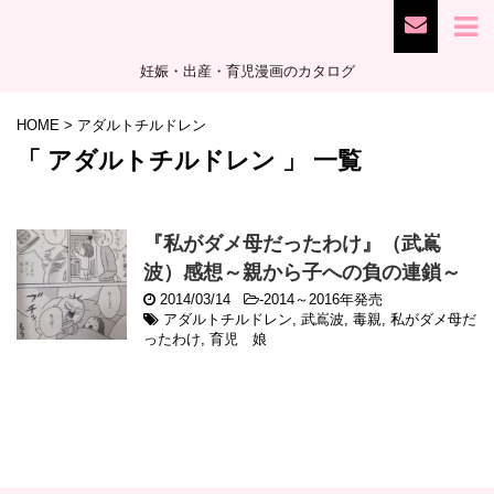
妊娠・出産・育児漫画のカタログ
HOME
>
アダルトチルドレン
「 アダルトチルドレン 」 一覧
『私がダメ母だったわけ』（武嶌
波）感想～親から子への負の連鎖～
2014/03/14
-
2014～2016年発売
アダルトチルドレン
,
武嶌波
,
毒親
,
私がダメ母だ
ったわけ
,
育児 娘