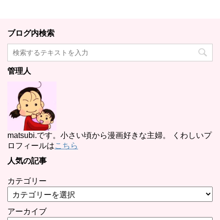
ブログ内検索
管理人
matsubi.です。小さい頃から漫画好きな主婦。 くわしいプ
ロフィールは
こちら
人気の記事
カテゴリー
アーカイブ