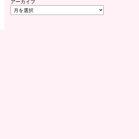
アーカイブ